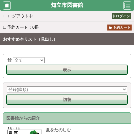
知立市図書館
∟
ログアウト中
ログイン
利用者のペ
資料検索
新着案内
∟
予約カート：0冊
ージ
予約カート
おすすめ本リスト（見出し）
貸出ベスト
予約ベスト
所蔵一覧
館
表示
雑誌タイト
おすすめ本
図書館から
ル一覧
リスト
のお知らせ
切替
休館日カレ
ンダー
図書館からの紹介
夏をたのしむ