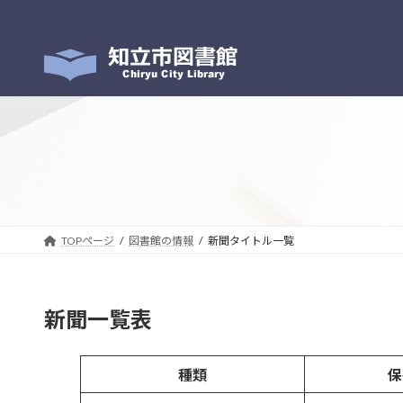
コ
ナ
ン
ビ
テ
ゲ
ン
ー
ツ
シ
へ
ョ
ス
ン
キ
に
ッ
移
プ
動
TOPページ
図書館の情報
新聞タイトル一覧
新聞一覧表
種類
保