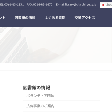
-1131 FAX:0566-83-6675 E-mail:library@city.chiryu.lg.jp
Jap
ント
図書館の情報
よくある質問
交通アクセス
図書館の情報
ボランティア団体
広告事業のご案内