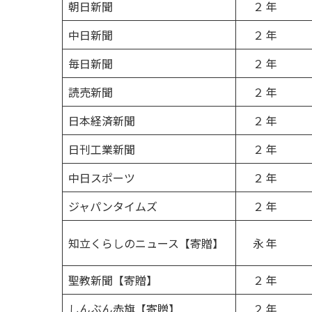
朝日新聞
２ 年
中日新聞
２ 年
毎日新聞
２ 年
読売新聞
２ 年
日本経済新聞
２ 年
日刊工業新聞
２ 年
中日スポーツ
２ 年
ジャパンタイムズ
２ 年
知立くらしのニュース【寄贈】
永 年
聖教新聞【寄贈】
２ 年
しんぶん赤旗【寄贈】
２ 年