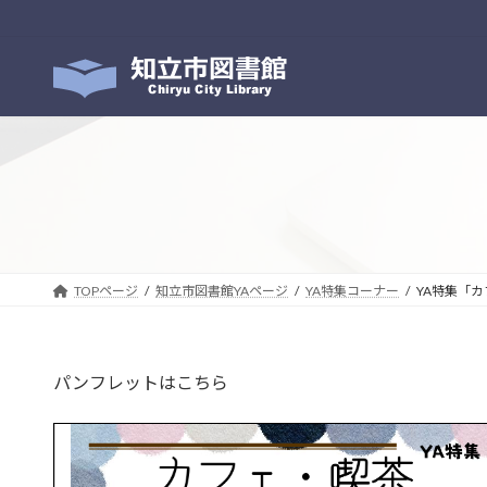
コ
ナ
ン
ビ
テ
ゲ
ン
ー
ツ
シ
へ
ョ
ス
ン
キ
に
ッ
移
プ
動
TOPページ
知立市図書館YAページ
YA特集コーナー
YA特集「
パンフレットはこちら