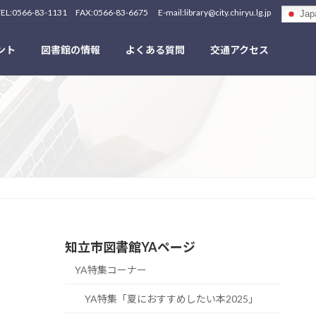
-1131 FAX:0566-83-6675 E-mail:library@city.chiryu.lg.jp
Jap
ント
図書館の情報
よくある質問
交通アクセス
知立市図書館YAページ
YA特集コーナー
YA特集「夏におすすめしたい本2025」